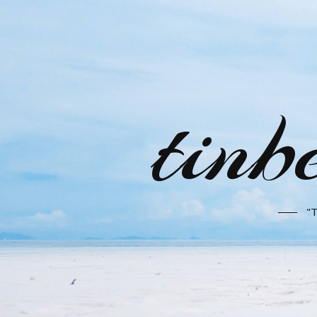
tinb
"T