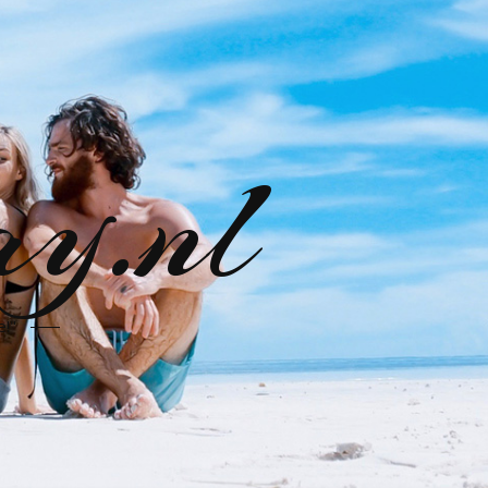
ay.nl
e!"