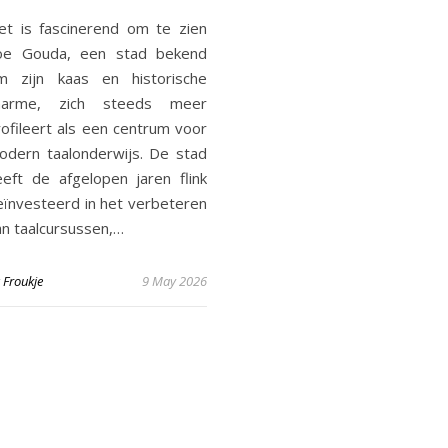
et is fascinerend om te zien
oe Gouda, een stad bekend
m zijn kaas en historische
harme, zich steeds meer
rofileert als een centrum voor
odern taalonderwijs. De stad
eeft de afgelopen jaren flink
eïnvesteerd in het verbeteren
an taalcursussen,…
y
Froukje
9 May 2026