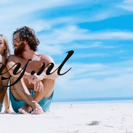
ay.nl
e!"