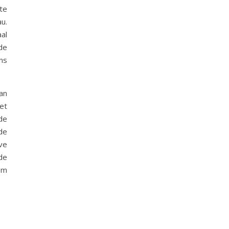
te
u.
al
de
ns
an
et
de
de
ve
de
om