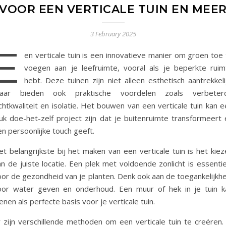
VOOR EEN VERTICALE TUIN EN MEE
3 February 2025
E
en verticale tuin is een innovatieve manier om groen toe 
voegen aan je leefruimte, vooral als je beperkte ruim
hebt. Deze tuinen zijn niet alleen esthetisch aantrekkeli
aar bieden ook praktische voordelen zoals verbeter
chtkwaliteit en isolatie. Het bouwen van een verticale tuin kan 
euk doe-het-zelf project zijn dat je buitenruimte transformeert 
n persoonlijke touch geeft.
t belangrijkste bij het maken van een verticale tuin is het kiez
n de juiste locatie. Een plek met voldoende zonlicht is essentie
oor de gezondheid van je planten. Denk ook aan de toegankelijkhe
oor water geven en onderhoud. Een muur of hek in je tuin k
enen als perfecte basis voor je verticale tuin.
r zijn verschillende methoden om een verticale tuin te creëren. 