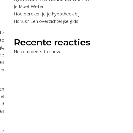
R
Je Moet Weten
Hoe bereken je je hypotheek bij
Florius? Een overzichtelijke gids
te
te
Recente reacties
jk,
No comments to show.
de
een
en
en
el
id
an
Je