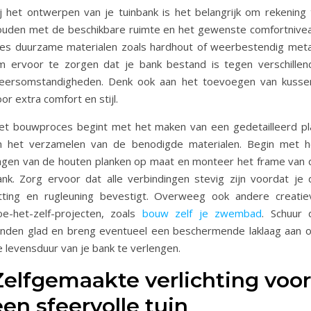
ij het ontwerpen van je tuinbank is het belangrijk om rekening 
ouden met de beschikbare ruimte en het gewenste comfortnivea
ies duurzame materialen zoals hardhout of weerbestendig meta
m ervoor te zorgen dat je bank bestand is tegen verschillen
eersomstandigheden. Denk ook aan het toevoegen van kusse
or extra comfort en stijl.
et bouwproces begint met het maken van een gedetailleerd pl
n het verzamelen van de benodigde materialen. Begin met h
agen van de houten planken op maat en monteer het frame van 
ank. Zorg ervoor dat alle verbindingen stevig zijn voordat je 
itting en rugleuning bevestigt. Overweeg ook andere creatie
oe-het-zelf-projecten, zoals
bouw zelf je zwembad
. Schuur 
anden glad en breng eventueel een beschermende laklaag aan 
e levensduur van je bank te verlengen.
Zelfgemaakte verlichting voor
een sfeervolle tuin