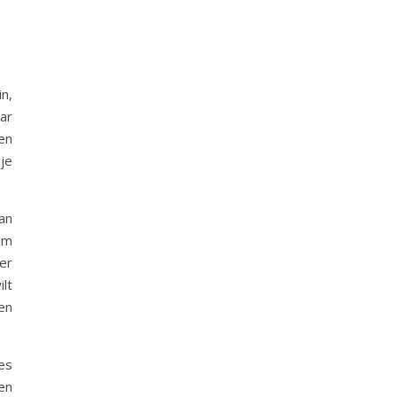
n,
aar
 en
je
an
 om
er
lt
en
es
en