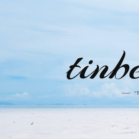
tinb
"T