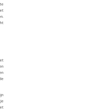
te
et
n.
ht
et
en
en
de
jn
 Je
et