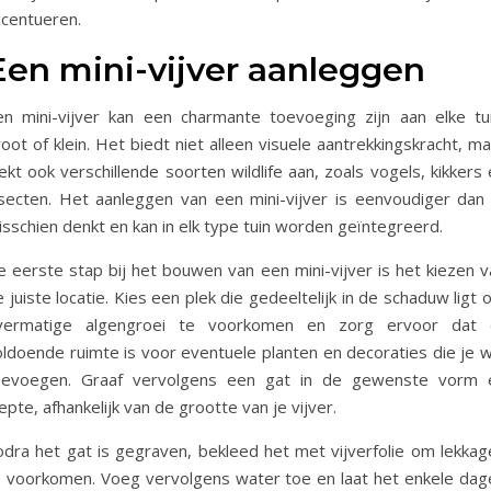
ccentueren.
Een mini-vijver aanleggen
en mini-vijver kan een charmante toevoeging zijn aan elke tui
oot of klein. Het biedt niet alleen visuele aantrekkingskracht, m
ekt ook verschillende soorten wildlife aan, zoals vogels, kikkers
nsecten. Het aanleggen van een mini-vijver is eenvoudiger dan 
sschien denkt en kan in elk type tuin worden geïntegreerd.
e eerste stap bij het bouwen van een mini-vijver is het kiezen v
 juiste locatie. Kies een plek die gedeeltelijk in de schaduw ligt
vermatige algengroei te voorkomen en zorg ervoor dat 
ldoende ruimte is voor eventuele planten en decoraties die je wi
oevoegen. Graaf vervolgens een gat in de gewenste vorm 
epte, afhankelijk van de grootte van je vijver.
odra het gat is gegraven, bekleed het met vijverfolie om lekkag
e voorkomen. Voeg vervolgens water toe en laat het enkele dag