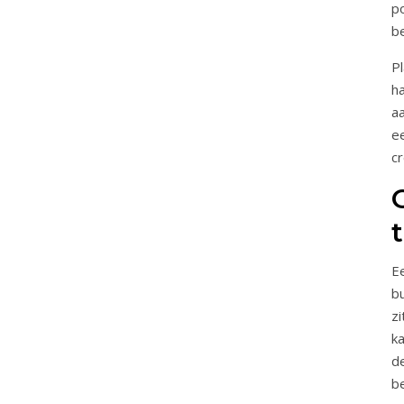
p
b
P
h
a
e
c
E
b
z
k
d
b