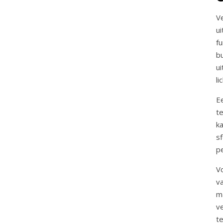
Ve
ui
f
bu
u
li
E
t
k
s
p
V
v
m
v
t