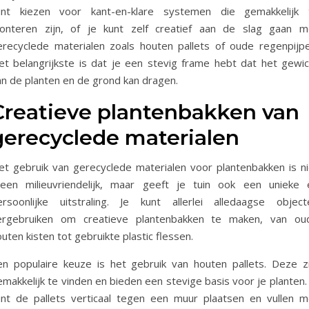
unt kiezen voor kant-en-klare systemen die gemakkelijk 
onteren zijn, of je kunt zelf creatief aan de slag gaan m
erecyclede materialen zoals houten pallets of oude regenpijpe
et belangrijkste is dat je een stevig frame hebt dat het gewic
an de planten en de grond kan dragen.
Creatieve plantenbakken van
gerecyclede materialen
et gebruik van gerecyclede materialen voor plantenbakken is ni
lleen milieuvriendelijk, maar geeft je tuin ook een unieke 
ersoonlijke uitstraling. Je kunt allerlei alledaagse object
ergebruiken om creatieve plantenbakken te maken, van ou
uten kisten tot gebruikte plastic flessen.
en populaire keuze is het gebruik van houten pallets. Deze zi
makkelijk te vinden en bieden een stevige basis voor je planten.
unt de pallets verticaal tegen een muur plaatsen en vullen m