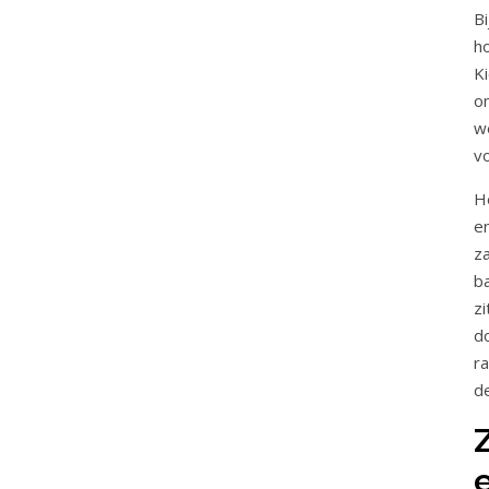
B
h
K
o
w
vo
H
e
z
b
z
d
r
d