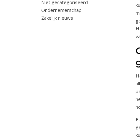
Niet gecategoriseerd
k
Ondernemerschap
m
Zakelijk nieuws
g
H
v
H
a
p
h
ho
E
ge
k